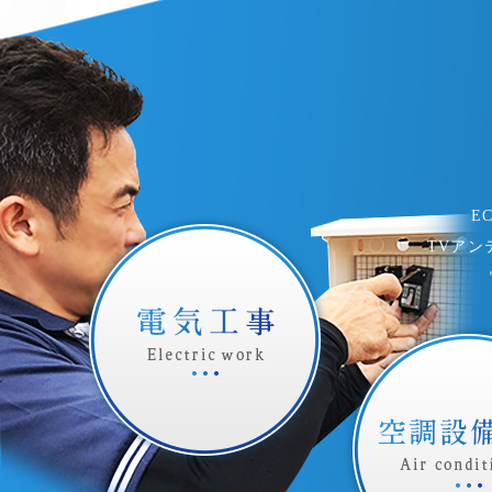
E
TVア