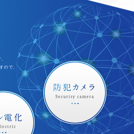
付、
すので、
。